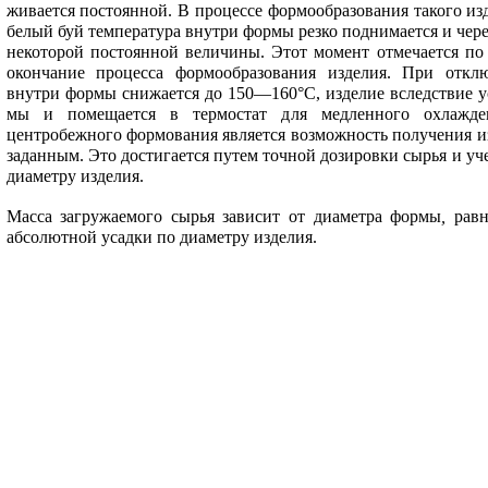
живается постоянной. В процессе формообразования такого из
белый буй температура внутри формы резко поднимается и че­р
некоторой постоянной величины. Этот момент отмечается по 
окончание процесса формообразования изделия. При отклю
внутри формы снижается до 150—160°С, из­делие вследствие ус
мы и помещается в термостат для медленного ох­лажд
центробежного формования является возможность получения из
заданным. Это дости­гается путем точной дозировки сырья и уче
диаметру изделия.
Масса загружаемого сырья зависит от диаметра формы
,
равн
абсолютной усадки по диаметру изделия.