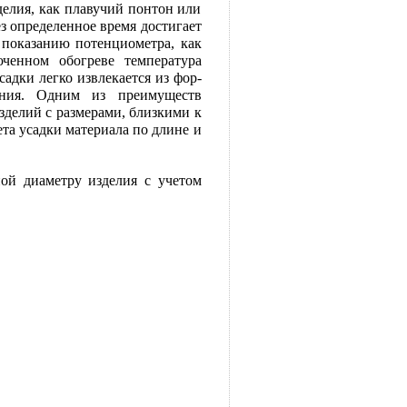
делия, как плавучий понтон или
ез определенное время достигает
пока­занию потенциометра, как
ченном обогреве темпера­тура
адки легко извлекается из фор­
ения. Одним из преимуществ
де­лий с размерами, близкими к
та усад­ки материала по длине и
ой диамет­ру изделия с учетом