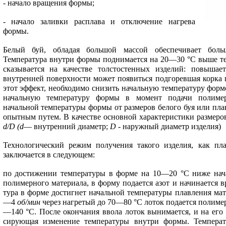
- начало вращения формы;
- начало заливки расплава и отключение нагрева
формы.
Белый буй, обладая большой массой обеспечивает боль
Температура внутри фор­мы поднимается на 20—30 °С выше те
сказывается на качестве толсто­стенных изделий: повышае
внутренней поверхности может появиться подгоревшая корка 
этот эффект, необходимо снизить начальную температуру форм
начальную температуру формы в момент подачи полимер
начальной температуры формы от размеров белого буя или пла
опытным путем. В ка­честве основной характеристики размер
d
/
D
(
d
— внутренний диаметр;
D
- наружный диаметр изделия)
Технологический режим получения такого изделия, как п
заключается в следующем:
по достижении темпе­ратуры в форме на 10—20 °С ниже нач
полимерного материала, в форму подается азот и начинается 
тура в форме достигнет начальной температуры плавления мат
—4
об/мин
че­рез нагретый до 70—80 °С лоток подается полиме
—140 °С. После окончания ввола лоток вы­нимается, и на его 
сирующая изменение температуры внутри формы. Температ