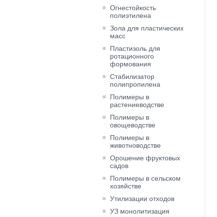
Огнестойкость
полиэтилена
Зола для пластических
масс
Пластизоль для
ротационного
формования
Cтабилизатор
полипропилена
Полимеры в
растениеводстве
Полимеры в
овощеводстве
Полимеры в
животноводстве
Орошение фруктовых
садов
Полимеры в сельском
хозяйстве
Утилизации отходов
УЗ монолитизация