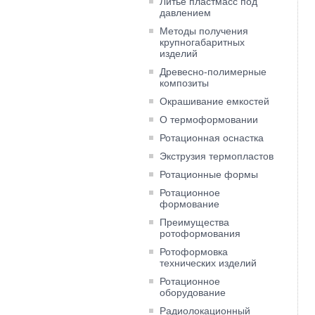
Литье пластмасс под
давлением
Методы получения
крупногабаритных
изделий
Древесно-полимерные
композиты
Окрашивание емкостей
О термоформовании
Ротационная оснастка
Экструзия термопластов
Ротационные формы
Ротационное
формование
Преимущества
ротоформования
Ротоформовка
технических изделий
Ротационное
оборудование
Радиолокационный