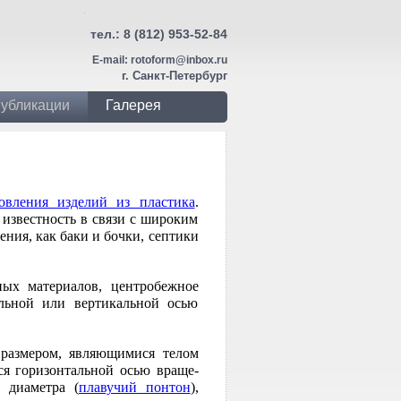
тел.:
8 (812) 953-52-84
E-mail:
rotoform@inbox.ru
г. Санкт-Петербург
убликации
Галерея
товления изделий из пластика
.
известность в связи с широким
ния, как баки и бочки, септики
ых материалов, центробежное
альной или вертикальной осью
 размером, являющимися телом
ся горизонтальной осью враще­
 диаметра (
плавучий понтон
),