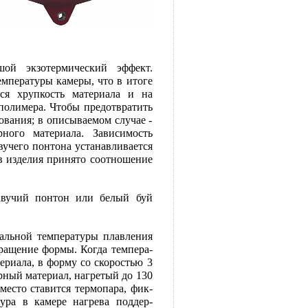
шой экзотермический эффект.
мпературы камеры, что в итоге
тся хрупкость материала и на
полимера. Чтобы предотвратить
ования; в описываемом случае -
ного материала. Зависимость
вучего понтона устанавливается
ов изделия принято соотношение
лавучий понтон или белый буй
альной тем­пературы плавления
вращение формы. Когда темпера­
ериала, в форму со скоростью 3
рный материал, нагретый до 130
место ставится термопара, фик­
ура в камере нагрева поддер­