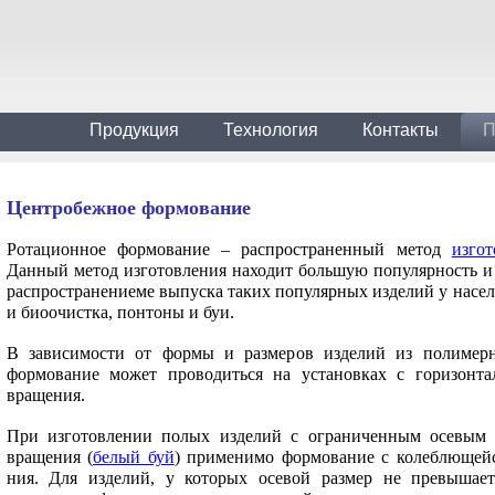
Продукция
Технология
Контакты
П
Центробежное формование
Ротационное формование – распространенный метод
изго
Данный метод изготовления находит большую популярность и 
распространениеме выпуска таких популярных изделий у населе
и биоочистка, понтоны и буи.
В зависимости от формы и размеров изделий из полимерн
формование может проводиться на уста­новках с горизонт
вращения.
При изготовлении полых изделий с ог­раниченным осевым
вращения (
белый буй
) при­менимо формование с колеблющей
ния. Для изделий, у которых осевой размер не превышает