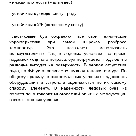
- низкая плотность (малый вес),
- устойчивы к дождю, снегу, граду,
- устойчивы к УФ (солнечному свету).
Пластиковые буи сохраняют все свои технические
характеристики при самом широком разбросе
температур. Это позволяет использовать
их
круглогодично
. Так, в ледовых условиях, во время
подвижек ледяного покрова, буй погружается под лед и в
разводье выходит на поверхность. В период отсутствия
льда, на буй устанавливается нужная топовая фигура. По
общему правилу, в экстремальных условиях надежность
оборудования и устройств оцениваются по их самому
слабому элементу. О надёжности ледовых буев из
полиэтилена говорит многолетний опыт их эксплуатации
в самых жестких условиях.
© 2025 www.rotoform.ru