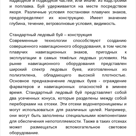
надводной и подводной частей, или иначе: из надстройки
и поплавка. Буй удерживается на месте посредством
якоря. Различные условия постановки плавучих знаков,
предопределяют их конструкцию. Имеет значение
глубина, течение,
ветроволновые
условия, видимость.
Стандартный ледовый буй – конструкция
Современные технологии способствуют созданию
совершенного навигационного оборудования, в том числе
плавучих навигационных знаков, пригодных к
эксплуатации в самых тяжёлых ледовых условиях. На
рынке навигационного оборудования представлен
широкий спектр ледовых буев, изготовленных из
полиэтилена, обладающего высокой плотностью.
Основное предназначение ледовых буев - ограждение
фарватеров и навигационных опасностей в зимнее
время. Стандартный ледовый буй представляет собой
два усеченных конуса, которые разделены между собой
переборками на отсеки. Эти отсеки водонепроницаемы и
могут использоваться для различных целей. Например,
они могут быть заполнены специальными компонентами
для обеспечения непотопляемости. Также в таких отсеках
может размещаться вспомогательное световое
оборудование.