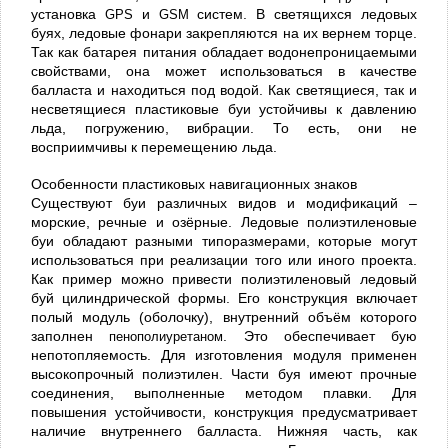
установка
GPS
и
GSM
систем. В светящихся ледовых
буях, ледовые фонари закрепляются на их вернем торце.
Так как батарея питания обладает водонепроницаемыми
свойствами, она может использоваться в качестве
балласта и находиться под водой. Как светящиеся, так и
несветящиеся пластиковые буи устойчивы к давлению
льда, погружению, вибрации. То есть, они не
восприимчивы к перемещению льда.
Особенности пластиковых навигационных знаков
Существуют буи различных видов и модификаций –
морские, речные и озёрные. Ледовые полиэтиленовые
буи обладают разными типоразмерами, которые могут
использоваться при реализации того или иного проекта.
Как пример можно привести полиэтиленовый ледовый
буй цилиндрической формы. Его конструкция включает
полый модуль (оболочку), внутренний объём которого
заполнен
пенополиуретаном
. Это обеспечивает бую
непотопляемость. Для изготовления модуля применен
высокопрочный полиэтилен. Части буя имеют прочные
соединения, выполненные методом плавки. Для
повышения устойчивости, конструкция предусматривает
наличие внутреннего балласта. Нижняя часть, как