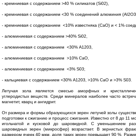
- кремниевая с содержанием >40 % силикатов (Si02),
- кремниевая с содержанием <30 % соединений алюминия (AI2O3
- кремниевая с содержанием <10% известняка (СаО) и < 1% соед
- алюминиевая с содержанием >40% Si02,
- алюминиевая с содержанием <30% А1203,
- алюминиевая с содержанием >10% СаО,
- алюминиевая с содержанием <3% S03;
- кальциевая с содержанием <30% А1203, >10% СаО и >3% S03.
Летучая зола является смесью аморфных и кристалличе
углеродистых веществ. Среди минералов наиболее часто встреча
магнетит, кварц и ангидрит.
От размера и формы образующихся зерен летучей золы существен
подготовки к сжиганию и процесс сжигания. Известно от 8 до 11
игольчатой и кусковой до шаровидной. С уменьшением ра
шаровидных зерен (микросфер) возрастает. В зернистых фрак
размером ячеек 40 мкм, доля таких зерен превышает 90 %. Разме