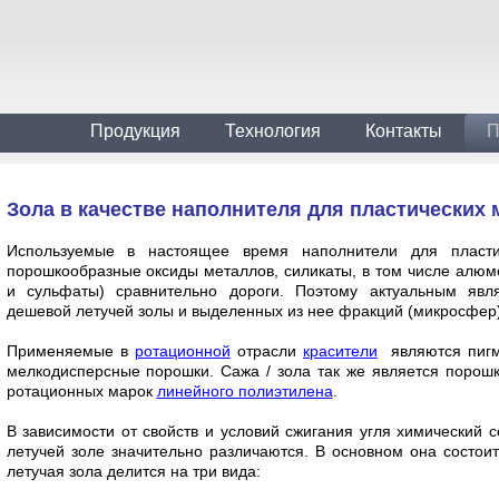
Продукция
Технология
Контакты
П
Зола в качестве наполнителя для пластических 
Используемые в настоящее время наполнители для пласти
порошкообразные оксиды металлов, силикаты, в том числе алюм
и сульфаты) сравнительно дороги. Поэтому актуальным явл
дешевой летучей золы и выделенных из нее фракций (микросфер)
Применяемые в
ротационной
отрасли
красители
являются пигм
мелкодисперсные порошки. Сажа / зола так же является порош
ротационных марок
линейного полиэтилена
.
В зависимости от свойств и условий сжигания угля химический 
летучей золе значительно различаются. В основном она состои
летучая зола делится на три вида: