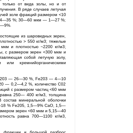
 только от вида золы, но и от
учения. В ряде случаев летучая
тучей золе фракций размером <10
 4—35 %; 30—60 мкм — 1—27 %;
0—9%.
остоящие из шаровидных зерен,
лотностью > 550 кг/м3; тяжелые
мкм и плотностью ~2200 кг/м3;
ы, с размером зерен <300 мкм и
тавляющая собой летучую золу,
и или кремнийорганическими
А1203 — 26—30 %, Fe203 — 4—10
0 — 0,2—4,2 %, количество С02
акций с размером частиц <60 мкм
авна 250— 400 кг/м3, толщина
В состав минеральной оболочки
—18 % Fe205, 1,5—9% СаО, 1,5—
змером зерен <60 мкм и 5,15—40
тность равна 700—1100 кг/м3,
ой фракции и большой разброс