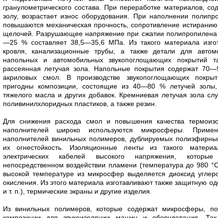
гранулометрического состава. При переработке материалов, 
золу, возрастает износ оборудования. При наполнении полип
повышаются механическая прочность, сопротивление истиранию 
щелочей. Разрушающее напряжение при сжатии полипропилена 
—25 % составляет 38,5—35,6 МПа. Из такого материала изго
кровля, канализационные трубы, а также детали для автом
напольных и автомобильных звукопоглощающих покрытий т
рассеянная летучая зола. Напольные покрытия содержат 70
акриловых смол. В производстве звукопоглощающих покры
пригодны композиции, состоящие из 40—80 % летучей зол
тяжелого масла и других добавок. Кремниевая летучая зола с
поливинилхлоридных пластиков, а также резин.
Для снижения расхода смол и повышения качества термоизо
наполнителей широко используются микросферы. Приме
наполнителей винильных полимеров, дублируемых полиэфирным
их огнестойкость. Изоляционные ленты из такого матери
электрических кабелей высокого напряжения, которы
непосредственном воздействии пламени (температура до 980 °С
высокой температуре из микросфер выделяется диоксид углер
окисления. Из этого материала изготавливают также защитную од
и т. п.), термические экраны и другие изделия.
Из винильных полимеров, которые содержат микросферы, п
композиции для звукоизоляции машин и оборудования. Так