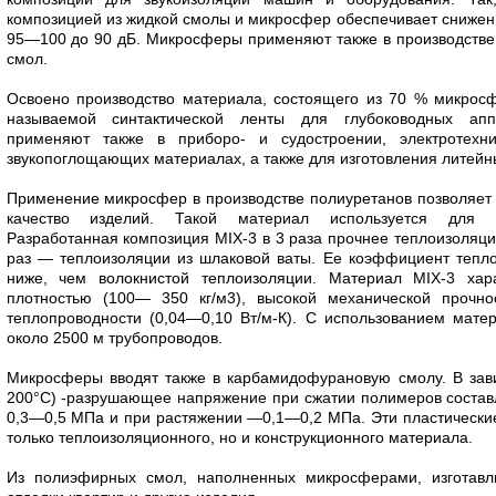
композицией из жидкой смолы и микросфер обеспечивает сниже
95—100 до 90 дБ. Микросферы применяют также в производстве
смол.
Освоено производство материала, состоящего из 70 % микрос
называемой синтактической ленты для глубоководных апп
применяют также в приборо- и судостроении, электротехн
звукопоглощающих материалах, а также для изготовления литей
Применение микросфер в производстве полиуретанов позволяет 
качество изделий. Такой материал используется для т
Разработанная композиция MIX-3 в 3 раза прочнее теплоизоляци
раз — теплоизоляции из шлаковой ваты. Ее коэффициент тепл
ниже, чем волокнистой теплоизоляции. Материал MIX-3 хар
плотностью (100— 350 кг/м3), высокой механической прочн
теплопроводности (0,04—0,10 Вт/м-К). С использованием мат
около 2500 м трубопроводов.
Микросферы вводят также в карбамидофурановую смолу. В зав
200°С) -разрушающее напряжение при сжатии полимеров состав
0,3—0,5 МПа и при растяжении —0,1—0,2 МПа. Эти пластически
только теплоизоляционного, но и конструкционного материала.
Из полиэфирных смол, наполненных микросферами, изготав