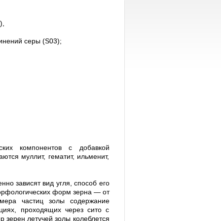
),
инений серы (S03);
ских компонентов с добавкой
ются муллит, гематит, ильменит,
но зависят вид угля, способ его
 морфологических форм зерна — от
змера частиц золы содержание
циях, проходящих через сито с
р зерен летучей золы колеблется