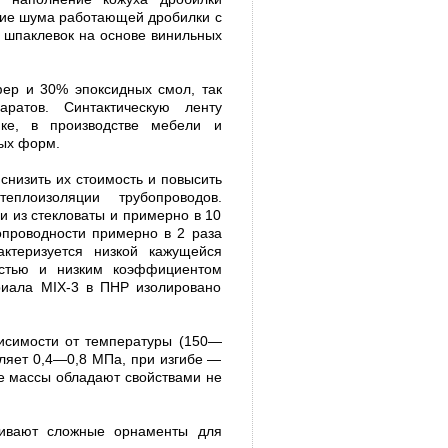
ние шума работающей дробилки с
 шпаклевок на основе винильных
фер и 30% эпоксидных смол, так
аратов. Синтактическую ленту
ике, в производстве мебели и
ных форм.
снизить их стоимость и повысить
еплоизоляции трубопроводов.
и из стекловаты и примерно в 10
опроводности примерно в 2 раза
актеризуется низкой кажущейся
остью и низким коэффициентом
ериала MIX-3 в ПНР изолировано
исимости от температуры (150—
ляет 0,4—0,8 МПа, при изгибе —
е массы обладают свойствами не
ливают сложные орнаменты для