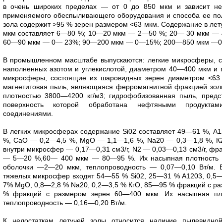
в очень широких пределах — от 0 до 850 мкм и зависит не
применяемого обеспыливающего оборудования и способа ее пол
зола содержит >95 % зерен размером <63 мкм. Содержание в ле
мкм составляет 6—80 %; 10—20 мкм — 2—50 %; 20— 30 мкм —
60—90 мкм — 0— 23%; 90—200 мкм — 0—15%; 200—850 мкм —
В промышленном масштабе выпускаются: легкие микросферы, с
наполненных азотом и углекислотой, диаметром 40—400 мкм и п
микросферы, состоящие из шаровидных зерен диаметром <63 
магнетитовая пыль, являющаяся ферромагнитной фракцией зол
плотностью 3800—4200 кг/м3; гидрофобизованная пыль, предс
поверхность которой обработана нефтяными продуктам
соединениями.
В легких микросферах содержание Si02 составляет 49—61 %, 
%, СаО — 0,2—4,5 %, MgO — 1,1—1,6 %, Na20 — 0,3—1,8 %, К2
внутри микросфер — 0,17—0,31 см3/г, N2 — 0,03—0,13 см3/г, фр
— 5—20 %,60— 400 мкм — 80—95 %. Их насыпная плотность р
оболочки —2—20 мкм, теплопроводность — 0,07—0,10 Вт/м. 
тяжелых микросфер входят 54—55 % Si02, 25—31 % А1203, 0,5
7% MgO, 0,8—2,8 % Na20, 0,2—3,5 % КгО, 85—95 % фракций с ра
% фракций с размером зерен 60—400 мкм. Их насыпная пло
теплопроводность — 0,16—0,20 Вт/м.
К недостаткам летучей золы относится наличие пылевидн