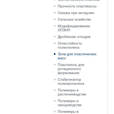
Прочность пластмассы
Смазка при экструзии
Сельское хозяйство
Модифицирование
ЛПЭНП
Дробление отходов
Огнестойкость
полиэтилена
Зола для пластических
масс
Пластизоль для
ротационного
формования
Cтабилизатор
полипропилена
Полимеры в
растениеводстве
Полимеры в
овощеводстве
Полимеры в