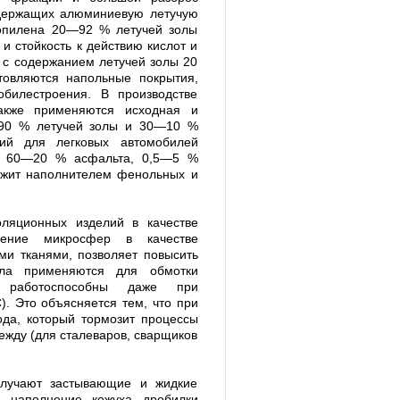
содержащих алюминиевую летучую
ропилена 20—92 % летучей золы
и стойкость к действию кислот и
с содержанием летучей золы 20
товляются напольные покрытия,
обилестроения. В производстве
акже применяются исходная и
—90 % летучей золы и 30—10 %
тий для легковых автомобилей
ы, 60—20 % асфальта, 0,5—5 %
лужит наполнителем фенольных и
ляционных изделий в качестве
нение микросфер в качестве
и тканями, позволяет повысить
ала применяются для обмотки
е работоспособны даже при
). Это объясняется тем, что при
ода, который тормозит процессы
ежду (для сталеваров, сварщиков
олучают застывающие и жидкие
, наполнение кожуха дробилки