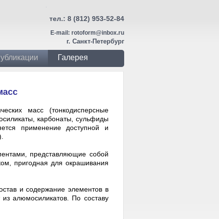
тел.:
8 (812) 953-52-84
E-mail:
rotoform@inbox.ru
г. Санкт-Петербург
убликации
Галерея
масс
ческих масс (тонкодисперсные
осиликаты, карбонаты, сульфиды
яется применение доступной и
.
ентами, представляющие собой
ком, пригодная для окрашивания
состав и содержание элементов в
т из алюмосиликатов. По составу