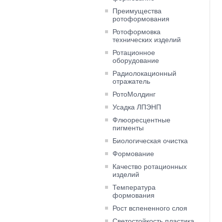
Преимущества
ротоформования
Ротоформовка
технических изделий
Ротационное
оборудование
Радиолокационный
отражатель
РотоМолдинг
Усадка ЛПЭНП
Флюоресцентные
пигменты
Биологическая очистка
Формование
Качество ротационных
изделий
Температура
формования
Рост вспененного слоя
Светостойкость пластика