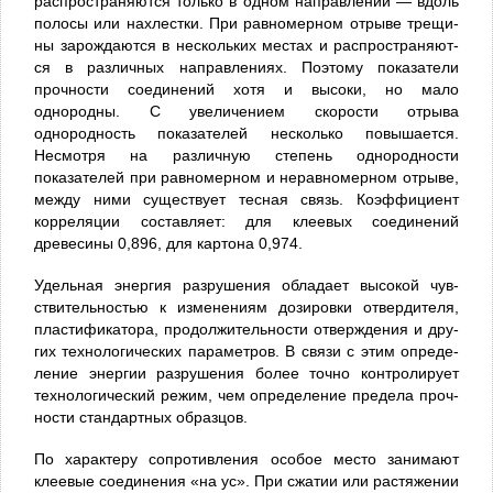
распространяются только в одном направлении — вдоль
полосы или нахлестки. При равномерном отрыве трещи­
ны зарождаются в нескольких местах и распространяют­
ся в различных направлениях. Поэтому показатели
прочности соединений хотя и высоки, но мало
однородны. С увеличением скорости отрыва
однородность показате­лей несколько повышается.
Несмотря на различную сте­пень однородности
показателей при равномерном и не­равномерном отрыве,
между ними существует тесная связь. Коэффициент
корреляции составляет: для кле­евых соединений
древесины 0,896, для картона 0,974.
Удельная энергия разрушения обладает высокой чув­
ствительностью к изменениям дозировки отвердителя,
пластификатора, продолжительности отверждения и дру­
гих технологических параметров. В связи с этим опреде­
ление энергии разрушения более точно контролирует
технологический режим, чем определение предела проч­
ности стандартных образцов.
По характеру сопротивления особое место занимают
клеевые соединения «на ус». При сжатии или растяжении