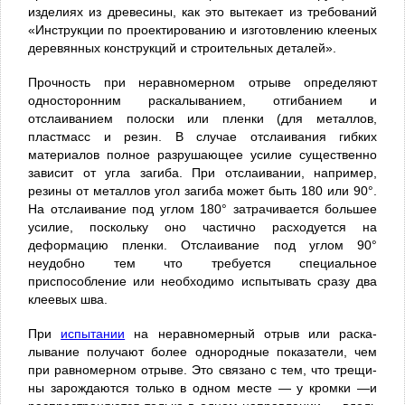
изделиях из древесины, как это вытекает из требований
«Ин­струкции по проектированию и изго­товлению клееных
деревянных кон­струкций и строительных деталей».
Прочность при неравномерном отрыве определяют
односторонним раскалыванием, отгибанием и
отслаиванием полоски или пленки (для металлов,
пластмасс и резин. В случае отслаивания гибких
материалов полное разрушающее усилие существенно
зависит от угла загиба. При отслаивании, например,
резины от металлов угол загиба может быть 180 или 90°.
На отслаивание под углом 180° затрачивается большее
усилие, поскольку оно частично расходуется на
деформацию пленки. Отслаивание под углом 90°
неудобно тем что требуется специальное
приспособление или необхо­димо испытывать сразу два
клеевых шва.
При
испытании
на неравномерный отрыв или раска­
лывание получают более однородные показатели, чем
при равномерном отрыве. Это связано с тем, что трещи­
ны зарождаются только в одном месте — у кромки —и