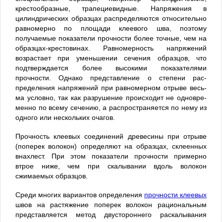
крестообразные, трапециевидные. Напряжения в
цилиндрических образцах распре­деляются относительно
равномерно по площади клеево­го шва, поэтому
получаемые показатели прочности бо­лее точные, чем на
образцах-крестовинах. Равномер­ность напряжений
возрастает при уменьшении сечения образцов, что
подтверждается более высокими показате­лями
прочности. Однако представление о степени рас­
пределения напряжений при равномерном отрыве весь­
ма условно, так как разрушение происходит не одновре­
менно по всему сечению, а распространяется по нему из
одного или нескольких очагов.
Прочность клеевых соединений древесины при отры­ве
(поперек волокон) определяют на образцах, склеен­ных
внахлест. При этом показатели прочности примерно
втрое ниже, чем при скалывании вдоль волокон
сжимаемых образцов.
Среди многих вариантов определения
прочности клее­вых
швов на растяжение по­перек волокон рациональ­ным
представляется метод двустороннего раскалывания