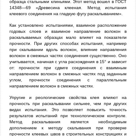
образца стальными клинья­ми. Этот метод вошел в ГОСТ
14348—69 «Древесина клееная. Метод испытания
клеевого соеди­нения на гладкую фугу рас­калыванием».
Как установлено испытаниями, взаимное расположе­ние
годовых слоев и взаимное направление волокон в
раскалываемых образцах мало влияет на показатели
прочности. При других способах испытания, например
при скалывании вдоль волокон, влияние на­правления
волокон в смежных частях соединения су­щественно. Оно
учитывается, начиная с угла расхожде­ния в 15° и зависит
от: прочности при сдвиге соединения с взаимным
направлением волокон в смежных частях под заданным
углом, прочности соединения с параллельным
направлением волокон в смежных частях.
Упругие и реологические свойства клея влияют на
прочность при раскалывании сильнее, чем при других
видах испытания. Это позволяет по­высить точность
результатов испы­таний при технологическом контро­ле.
Метод раскалывания является необходимым
дополнением к методу скалывания при проверке
прочности клеевых швов в строительных конст­рукциях и