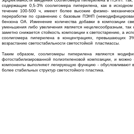
содержащие 0,5-3% соолигомера пиперилена, как в исходном 
течение 100-500 ч, имеют более высокие физико- механическ
переработке по сравнению с базовым ПЭНП (немодифициров
бензона ОА. Изменение количества добавки в композиции све
уменьшения либо увеличения является нецелесообразным, так
заметно снижается стойкость композиции к светостарению, а ис
соолигомера пиперилена в концентрациях, превышающих 3
возрастанию светостабильносги светостойкой пластмассы.
Таким образом, соолигомеры пиперилена являются модиф
фотостабилизированной полиэтиленовой композиции, и можно 
компоненты выполняют легирующую функцию - обусловливают в
более стабильных структур светостойкого пластика.