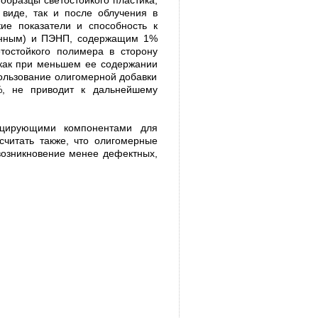
виде, так и после облучения в
ие показатели и способность к
анным) и ПЭНП, содержащим 1%
тостойкого полимера в сторону
 как при меньшем ее содержании
пользование олигомерной добавки
%, не приводит к дальнейшему
ицирующими компонентами для
считать также, что олигомерные
озникновение менее дефектных,