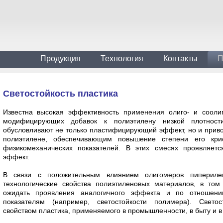
Продукция
Технология
Контакты
П
Светостойкость пластика
Известна высокая эффективность применения олиго- и сооли
модифицирующих добавок к полиэтилену низкой плотност
обусловливают не только пластифицирующий эффект, но и приво
полиэтилене, обеспечивающим повышение степени его крис
физикомеханических показателей. В этих смесях проявляет
эффект.
В связи с положительным влиянием олигомеров пипериле
технологические свойства полиэтиленовых материалов, в том
ожидать проявления аналогичного эффекта и по отношени
показателям (например, светостойкости полимера). Свето
свойством пластика, применяемого в промышленности, в быту и в 