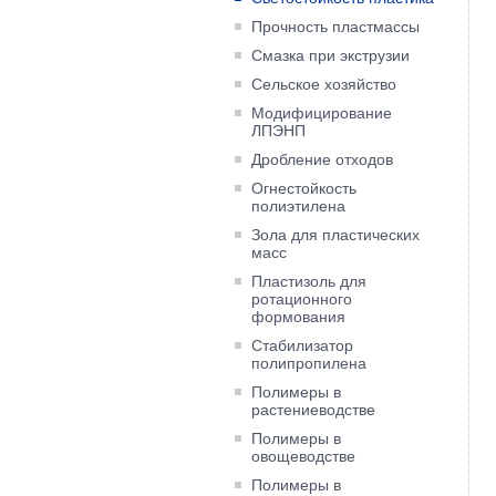
Прочность пластмассы
Смазка при экструзии
Сельское хозяйство
Модифицирование
ЛПЭНП
Дробление отходов
Огнестойкость
полиэтилена
Зола для пластических
масс
Пластизоль для
ротационного
формования
Cтабилизатор
полипропилена
Полимеры в
растениеводстве
Полимеры в
овощеводстве
Полимеры в