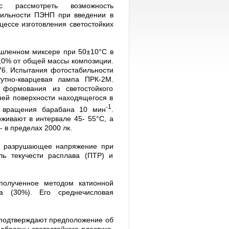
с рассмотреть возможность
ильности ПЭНП при введении в
цессе изготовления светостойких
шленном миксере при 50±10°С в
-5,0% от общей массы композиции.
76. Испытания фотостабильности
утно-кварцевая лампа ПРК-2М.
 формования из светостойкого
ней поверхности находящегося в
-1
а вращения барабана 10 мин
.
живают в интервале 45- 55°С, а
 в пределах 2000 лк.
ют разрушающее напряжение при
ль текучести расплава (ПТР) и
полученное методом катионной
а (30%). Его среднечисловая
й подтверждают предположение об
образцы светостойкого пластика,