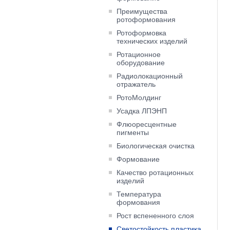
Преимущества
ротоформования
Ротоформовка
технических изделий
Ротационное
оборудование
Радиолокационный
отражатель
РотоМолдинг
Усадка ЛПЭНП
Флюоресцентные
пигменты
Биологическая очистка
Формование
Качество ротационных
изделий
Температура
формования
Рост вспененного слоя
Светостойкость пластика