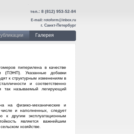
тел.:
8 (812) 953-52-84
E-mail:
rotoform@inbox.ru
г. Санкт-Петербург
убликации
Галерея
гомеров пиперилена в качестве
и (ПЭНП). Указанные добавки
дят к структурным изменениям в
талличности и соответственно
ся так называемый легирующий
на на физико-механические и
 числе и наполненных, следует
ю к другим эксплуатационным
стойкость является важнейшим
сельском хозяйстве.