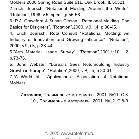
Molders 2000 Spring Road Suite 511, Oak Brook, IL 60521
2.Erich Boersch “Rotational Molding Around the World”.
“Rotation”,1996, v.5, spec.i.,p.56-58.
3. R.J. Crawtford & Susan Gibson “ Rotational Molding. The
Basics for Disigners”. “Rotation”,2000, v.9, i.4, p.36-45.
4. Erich Boersch, Rota Consult “Rotational Molding: An
Industry of Innovation and Growing Influence”. “Rotation”,
2000, v.9, i.5, p.38-44.
5.”Arm Material Usage Survey”. “Rotation”,2001,v.10, i.2,
p.73-76.
6. John Webster “Borealis Sees Rotomoulding Industry
Growth in Europe”. “Rotation”,2000, v.9, i.5, p.30-31.
7.”A World of… Applications”. Association of Rotational
Molders
Источник
; Полимерные материалы. 2001. №11. С.8-
10., Полимерные материалы. 2001. №12. С.8-9.
© 2025 www.rotoform.ru