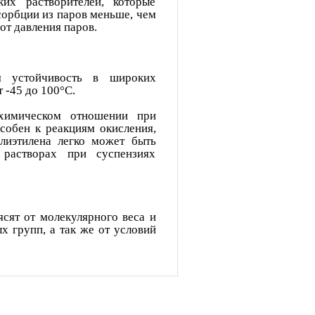
их растворителей, которые
сорбции из паров меньше, чем
 от давления паров.
я устойчивость в широких
 -45 до 100°С.
 химическом отношении при
собен к реакциям окисления,
лиэтилена легко может быть
 растворах при суспензиях
ясят от молекулярного веса и
х групп, а так же от условий