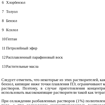
6
Хлорбензол
7
Толуол
8
Бензол
9
Ксилол
10
Гептан
11
Петролейный эфир
12
Расплавленный парафиновый воск
13
Растительные масла
Следует отметить, что некоторые из этих растворителей, к
бензол, кипящие ниже точки плавления ПЭ, ограничивают
растворов. Поэтому, в случае приготовления концентр
использовать высококипящие растворители такой как тетра
При охлаждении разбавленных растворов (1%) полиэтилен