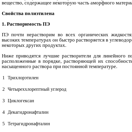
вещество, содержащее некоторую часть аморфного материа
Свойства полиэтилена
1. Растворимость ПЭ
ПЭ почти нерастворим во всех органических жидкост
высоких температурах он быстро растворяется в углеводо
некоторых других продуктах.
Ниже приводятся лучшие растворители для линейного по
расположенные в порядке, растворяющей их способност
насыщенного раствора при постоянной температуре.
1
Трихлорэтилен
2
Четыреххлорептный углерод
3
Циклогексан
4
Декагидронафталин
5
Тетрагидронафталин