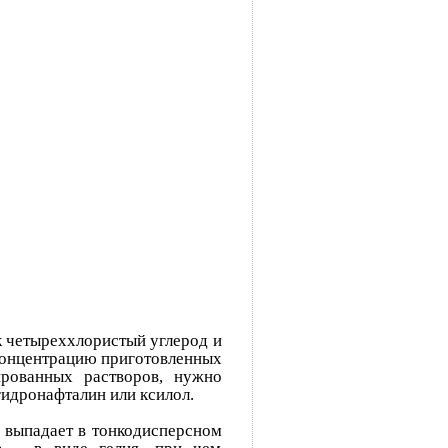
ак четыреххлористый углерод и
 концентрацию приготовленных
ированных растворов, нужно
гидронафталин или ксилол.
 выпадает в тонкодисперсном