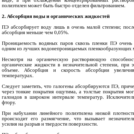
виде, а при охлаждении концентрированных растворо
полиэтилен может быть быстро отделен фильтрованием.
2. Абсорбция воды и органических жидкостей
ПЭ абсорбирует воду лишь в очень малой степени; пос
абсорбция меньше чем 0,05%.
Проницаемость водяных паров сквозь пленки ПЭ очень 
одним из лучших водонепроницаемых пленкообразующих м
Несмотря на органическую растворяющую способност
органические жидкости в незначительной степени, при 
объеме. Абсорбция и скорость абсорбции увеличи
температурах.
Следует заметить, что галогены абсорбируются ПЭ, прич
через тонкие покрытия ощутима, а толстые покрытия мо
галоидов в широком интервале температур. Исключител
фтору.
При набухании линейного полиэтилена низкой плотност
происходит его размягчение, что вызывает незначите
усилия на разрыв и твердости поверхности.