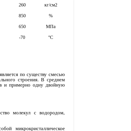
260
кг/см2
850
%
650
МПа
-70
°С
 является по существу смесью
льного строения. В среднем
ов и примерно одну двойную
ство молекул с водородом,
обой микрокристаллическое