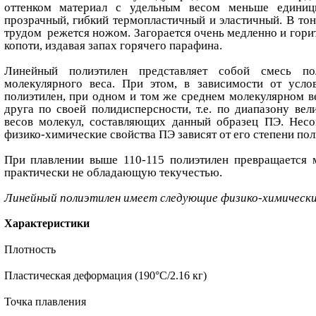
оттенком материал с удельным весом меньше единиц
прозрачный, гибкий термопластичный и эластичный. В тонк
трудом режется ножом. Загорается очень медленно и гори
копоти, издавая запах горячего парафина.
Линейный полиэтилен представляет собой смесь по
молекулярного веса. При этом, в зависимости от усло
полиэтилен, при одном и том же среднем молекулярном ве
друга по своей полидисперсности, т.е. по диапазону ве
весов молекул, составляющих данный образец ПЭ. Несо
физико-химические свойства ПЭ зависят от его степени по
При плавлении выше 110-115 полиэтилен превращается 
практически не обладающую текучестью.
Линейный полиэтилен имеет следующие физико-химически
Характеристики
Плотность
Пластическая деформация (190°С/2.16 кг)
Точка плавления