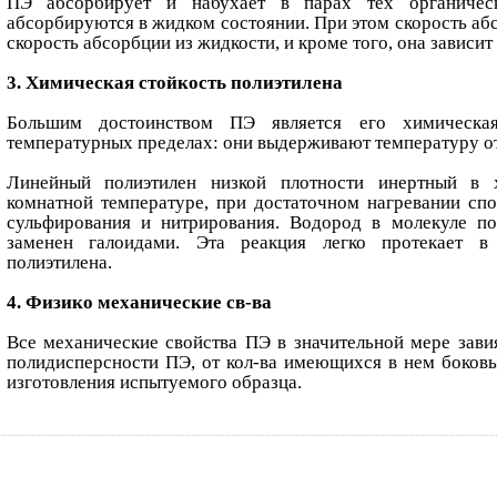
ПЭ абсорбирует и набухает в парах тех органическ
абсорбируются в жидком состоянии. При этом скорость аб
скорость абсорбции из жидкости, и кроме того, она зависит
3. Химическая стойкость полиэтилена
Большим достоинством ПЭ является его химическа
температурных пределах: они выдерживают температуру от
Линейный полиэтилен низкой плотности инертный в
комнатной температуре, при достаточном нагревании спо
сульфирования и нитрирования. Водород в молекуле по
заменен галоидами. Эта реакция легко протекает в
полиэтилена.
4. Физико механические св-ва
Все механические свойства ПЭ в значительной мере зави
полидисперсности ПЭ, от кол-ва имеющихся в нем боковы
изготовления испытуемого образца.