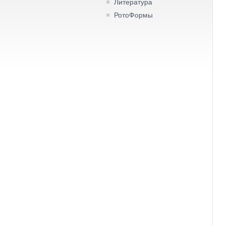
Литература
РотоФормы