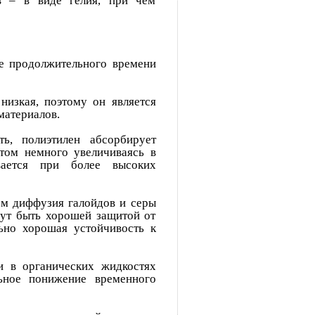
в – в виде гелия, при чем
ле продолжительного времени
низкая, поэтому он является
атериалов.
ь, полиэтилен абсорбирует
этом немного увеличиваясь в
вается при более высоких
ем диффузия галойдов и серы
гут быть хорошей защитой от
ьно хорошая устойчивость к
и в органических жидкостях
льное понижение временного