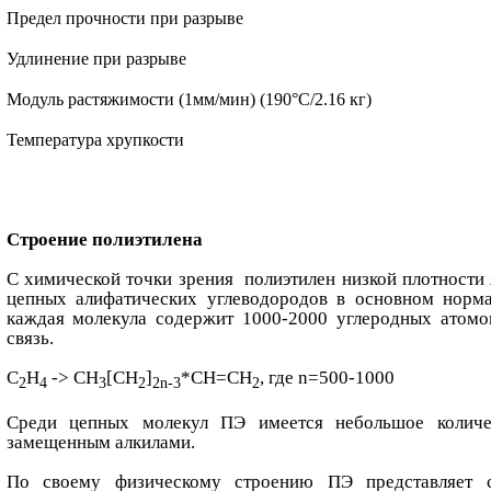
Предел прочности при разрыве
Удлинение при разрыве
Модуль растяжимости (1мм/мин) (190°С/2.16 кг)
Температура хрупкости
Строение полиэтилена
С химической точки зрения полиэтилен низкой плотности
цепных алифатических углеводородов в основном норма
каждая молекула содержит 1000-2000 углеродных атом
связь.
C
H
-> CH
[CH
]
*CH=CH
, где n=500-1000
2
4
3
2
2n-3
2
Среди цепных молекул ПЭ имеется небольшое количе
замещенным алкилами.
По своему физическому строению ПЭ представляет с