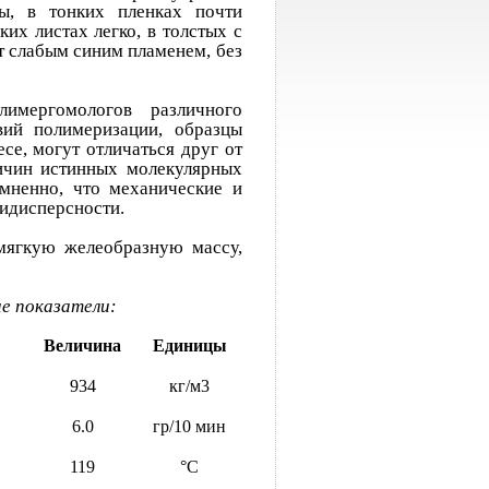
ы, в тонких пленках почти
их листах легко, в толстых с
т слабым синим пламенем, без
лимергомологов различного
вий полимеризации, образцы
се, могут отличаться друг от
личин истинных молекулярных
мненно, что механические и
лидисперсности.
мягкую желеобразную массу,
е показатели:
Величина
Единицы
934
кг/м3
6.0
гр/10 мин
119
°С